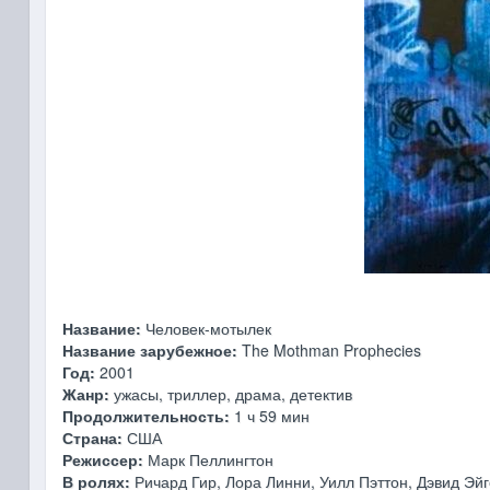
Название:
Человек-мотылек
Название зарубежное:
The Mothman Prophecies
Год:
2001
Жанр:
ужасы, триллер, драма, детектив
Продолжительность:
1 ч 59 мин
Страна:
США
Режиссер:
Марк Пеллингтон
В ролях:
Ричард Гир, Лора Линни, Уилл Пэттон, Дэвид Эй