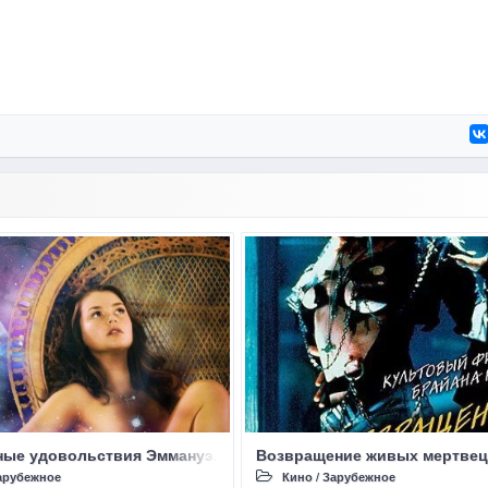
ые удовольствия Эммануэль / Emmanuelle 2001: Emmanuelle's S
Возвращение живых мертвецов 3
арубежное
Кино
/
Зарубежное