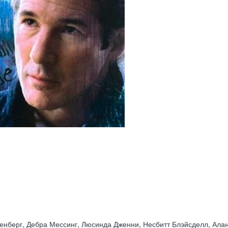
генберг, Дебра Мессинг, Люсинда Дженни, Несбитт Блэйсделл, Алан