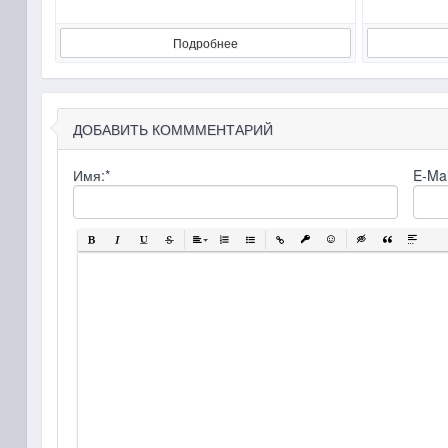
Подробнее
ДОБАВИТЬ КОМММЕНТАРИЙ
Имя:
*
E-Mai
Полужирный
Курсив
Подчеркнутый
Зачеркнутый
Выравнивание
Нумерованный список
Маркированный список
Вставить ссылку
Вставить защищенную ссылку
Вставить смайлик
Вставка скрытого те
Вставка цитат
Вставка 