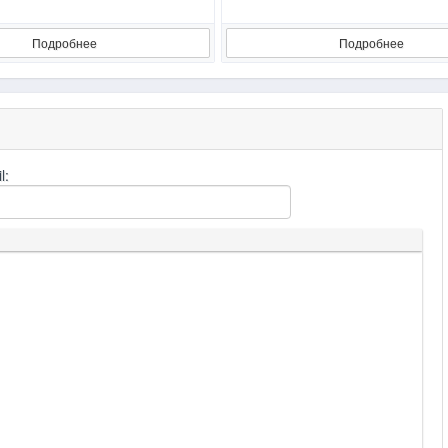
Подробнее
Подробнее
l:
кста
ы
спойлера