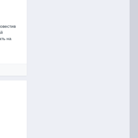
овестив
ый
ать на