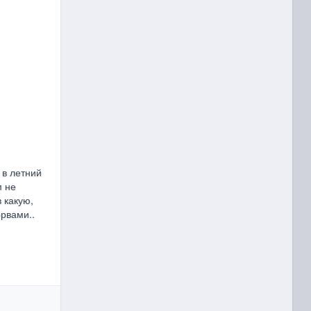
 в летний
м не
 какую,
рвами..