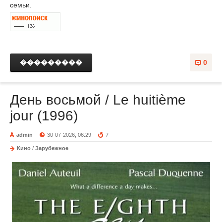
семьи.
���������
0
День восьмой / Le huitième
jour (1996)
admin
30-07-2026, 06:29
7
Кино
/
Зарубежное