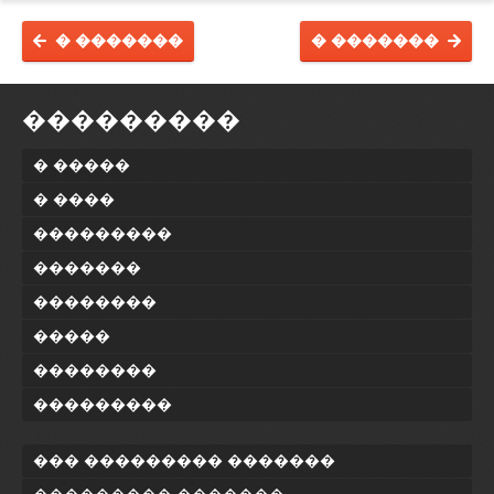
� �������
� �������
���������
� �����
� ����
���������
�������
��������
�����
��������
���������
��� ��������� �������