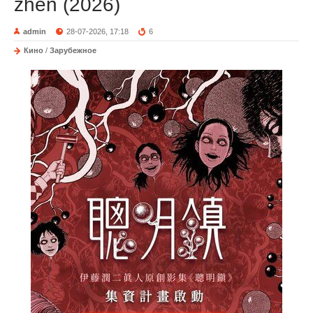
zhen (2026)
admin
28-07-2026, 17:18
6
Кино
/
Зарубежное