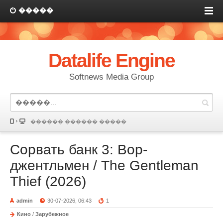
�����
Datalife Engine
Softnews Media Group
������ ������ �����
Сорвать банк 3: Вор-
джентльмен / The Gentleman
Thief (2026)
admin
30-07-2026, 06:43
1
Кино
/
Зарубежное