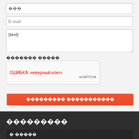
������� �����
��������� �����������
���������
� �����